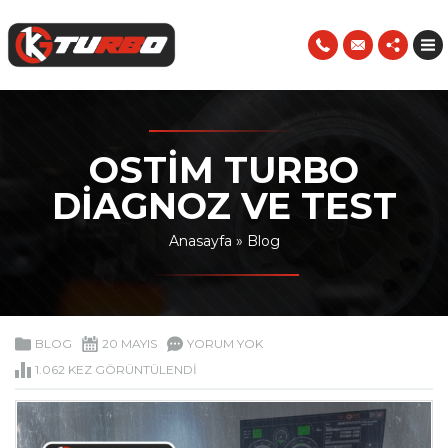
OSTIM TURBO
DIAGNOZ VE TEST
Anasayfa
»
Blog
BLOG
20 MAYIS
YORUM YOK
1.062 KEZ GÖRÜNTÜLENDI