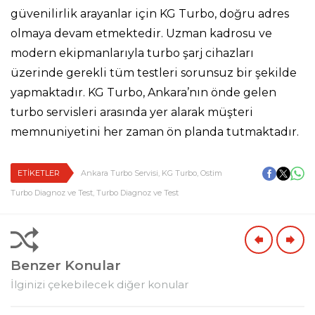
güvenilirlik arayanlar için KG Turbo, doğru adres
olmaya devam etmektedir. Uzman kadrosu ve
modern ekipmanlarıyla turbo şarj cihazları
üzerinde gerekli tüm testleri sorunsuz bir şekilde
yapmaktadır. KG Turbo, Ankara’nın önde gelen
turbo servisleri arasında yer alarak müşteri
memnuniyetini her zaman ön planda tutmaktadır.
ETİKETLER
Ankara Turbo Servisi
,
KG Turbo
,
Ostim
Turbo Diagnoz ve Test
,
Turbo Diagnoz ve Test
Benzer Konular
İlginizi çekebilecek diğer konular